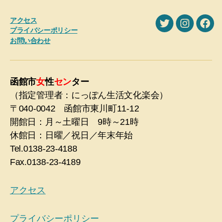
アクセス
X
Instagra
Fac
プライバシーポリシー
お問い合わせ
函館市
女
性
セン
ター
（指定管理者：にっぽん生活文化楽会）
〒040-0042 函館市東川町11-12
開館日：月～土曜日 9時～21時
休館日：日曜／祝日／年末年始
Tel.0138-23-4188
Fax.0138-23-4189
アクセス
プライバシーポリシー