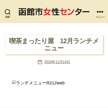
検索
函
メニュー
館
市
女
性
喫茶まったり屋 12月ランチメ
セ
ニュー
ン
タ
ー
2020年12月14日
投
稿
日