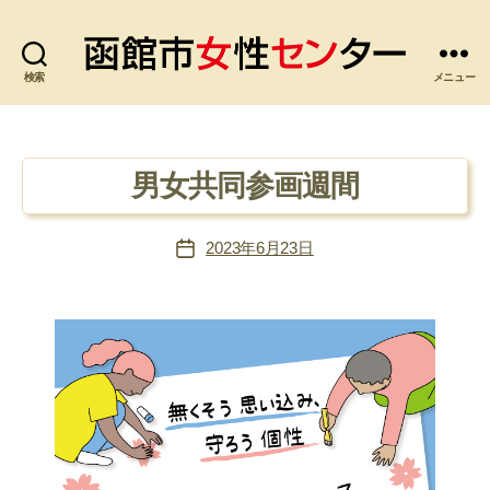
検索
函
メニュー
館
市
女
性
男女共同参画週間
セ
ン
2023年6月23日
タ
投
ー
稿
日