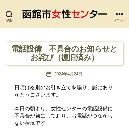
検索
函
メニュー
館
市
女
性
電話設備 不具合のお知らせと
セ
お詫び（復旧済み）
ン
タ
ー
2024年4月24日
投
稿
日
日頃は格別のお引き立てを賜り、誠にあり
がとうございます。
本日の朝より、女性センターの電話設備に
不具合が発生しており、お電話がつながら
ない状況です。