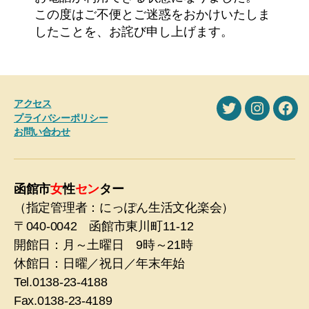
この度はご不便とご迷惑をおかけいたしま
したことを、お詫び申し上げます。
アクセス
X
Instagra
Fac
プライバシーポリシー
お問い合わせ
函館市
女
性
セン
ター
（指定管理者：にっぽん生活文化楽会）
〒040-0042 函館市東川町11-12
開館日：月～土曜日 9時～21時
休館日：日曜／祝日／年末年始
Tel.0138-23-4188
Fax.0138-23-4189