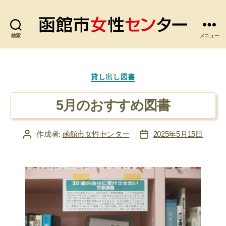
検索
函
メニュー
館
市
女
カ
貸し出し図書
性
テ
セ
ゴ
5月のおすすめ図書
ン
リ
タ
ー
ー
作成者:
函館市女性センター
2025年5月15日
投
投
稿
稿
者
日